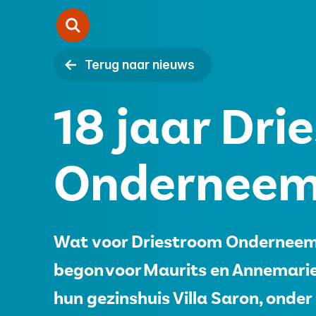
Terug naar nieuws
Zorgondernemerschap
18 jaar Dri
Starten
Onderneemt
Samenwerken
Over ons
Wat voor Driestroom Onderneemt
Contact
begon voor Maurits en Annemarie i
hun gezinshuis Villa Saron, onder
Vacatures