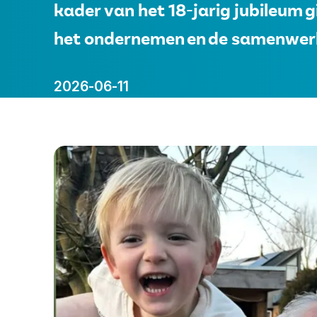
kader van het 18-jarig jubileum 
Financiers
het ondernemen en de samenwer
Vertalen
Voorlezen
2026-06-11