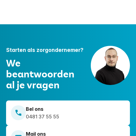
ondersteuningsvraag adequaat en op maat om zo
zelfstandig mogelijk te functioneren in de
maatschappij. Bij Driestroom zijn we verwachtingsvol
tegenover iemands mogelijkheden zonder de
beperking of belemmering uit het oog te verliezen.
Starten als zorgondernemer?
We
beantwoorden
al je vragen
Bel ons
0481 37 55 55
Mail ons