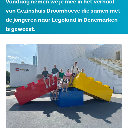
Vandaag nemen we je mee in het verhaal
Vertalen
Voorlezen
van Gezinshuis Droomhoeve die samen met
de jongeren naar Legoland in Denemarken
is geweest.