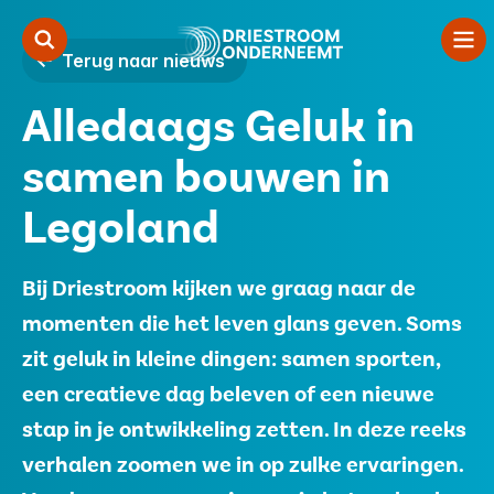
Terug naar nieuws
Alledaags Geluk in
Zorgondernemerschap
samen bouwen in
Starten
Legoland
Samenwerken
Over ons
Bij Driestroom kijken we graag naar de
momenten die het leven glans geven. Soms
Contact
zit geluk in kleine dingen: samen sporten,
een creatieve dag beleven of een nieuwe
Vacatures
stap in je ontwikkeling zetten. In deze reeks
Financiers
verhalen zoomen we in op zulke ervaringen.