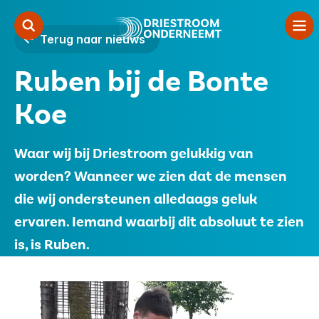
Terug naar nieuws
Ruben bij de Bonte
Zorgondernemerschap
Koe
Starten
Samenwerken
Waar wij bij Driestroom gelukkig van
worden? Wanneer we zien dat de mensen
Over ons
die wij ondersteunen alledaags geluk
Contact
ervaren. Iemand waarbij dit absoluut te zien
is, is Ruben.
Vacatures
Financiers