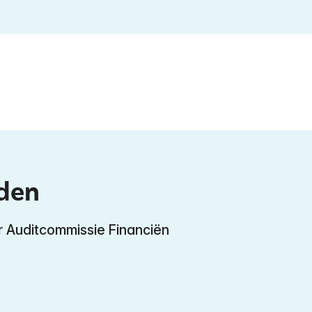
nden
er Auditcommissie Financiën