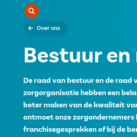
Over ons
Zorgondernemerschap
Bestuur en 
Starten
Samenwerken
De raad van bestuur en de raad 
Over ons
zorgorganisatie hebben een bela
beter maken van de kwaliteit va
Contact
ontmoet onze zorgondernemers b
franchisegesprekken of bij de be
Vacatures