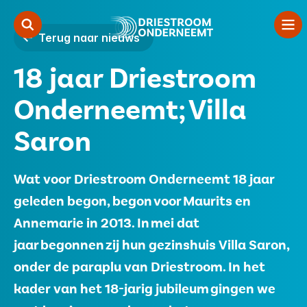
Terug naar nieuws
18 jaar Driestroom
Zorgondernemerschap
Onderneemt; Villa
Starten
Saron
Samenwerken
Over ons
Wat voor Driestroom Onderneemt 18 jaar
geleden begon, begon voor Maurits en
Contact
Annemarie in 2013. In mei dat
jaar begonnen zij hun gezinshuis Villa Saron,
Vacatures
onder de paraplu van Driestroom. In het
Financiers
kader van het 18-jarig jubileum gingen we