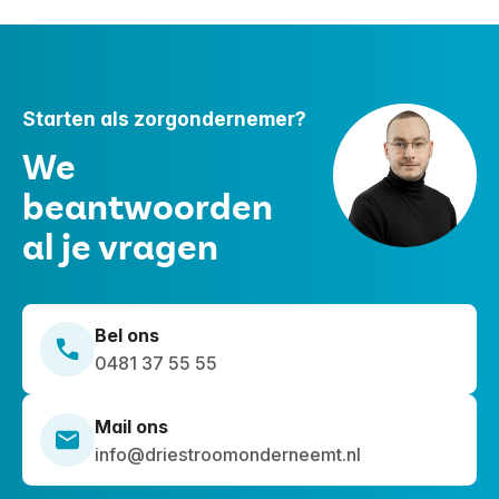
eigen gezin, één pleegkind. Pleegouders nemen
vrijwillig kinderen op, blijven daarnaast werken en
krijgen een vaste vergoeding voor de onkosten.
Starten als zorgondernemer?
We
beantwoorden
al je vragen
Bel ons
0481 37 55 55
Mail ons
info@driestroomonderneemt.nl