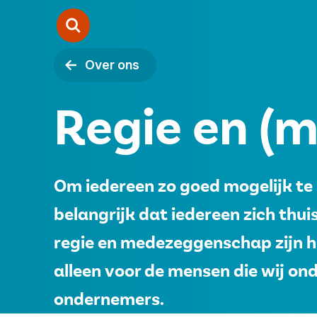
Over ons
Zorgondernemerschap
Regie en (
Starten
Samenwerken
Om iedereen zo goed mogelijk te
Over ons
belangrijk dat iedereen zich thuis
regie en medezeggenschap zijn hie
Contact
alleen voor de mensen die wij on
ondernemers.
Vacatures